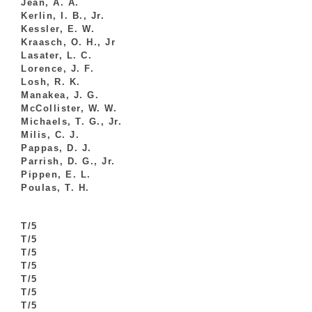
Jean, A. A.
Kerlin, I. B., Jr.
Kessler, E. W.
Kraasch, O. H., Jr
Lasater, L. C.
Lorence, J. F.
Losh, R. K.
Manakea, J. G.
McCollister, W. W.
Michaels, T. G., Jr.
Milis, C. J.
Pappas, D. J.
Parrish, D. G., Jr.
Pippen, E. L.
Poulas, T. H.
T/5
T/5
T/5
T/5
T/5
T/5
T/5