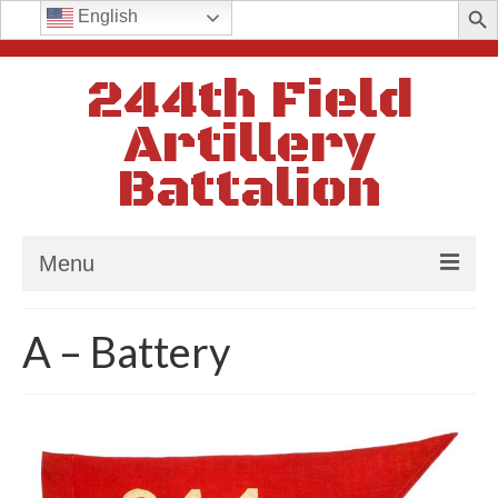
Search
English
for:
244th Field
Artillery
Battalion
Menu
Home
A – Battery
History
In Memoriam
Batteries