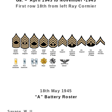
Ga. – April 1943 to November -1943
First row 18th from left Ray Cormier
18th May 1945
“A” Battery Roster
Savage, W. U.