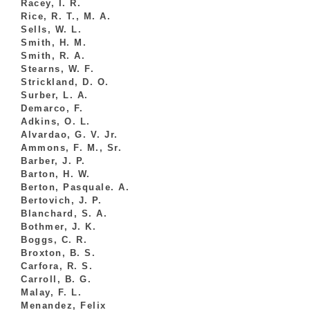
Racey, I. R.
Rice, R. T., M. A.
Sells, W. L.
Smith, H. M.
Smith, R. A.
Stearns, W. F.
Strickland, D. O.
Surber, L. A.
Demarco, F.
Adkins, O. L.
Alvardao, G. V. Jr.
Ammons, F. M., Sr.
Barber, J. P.
Barton, H. W.
Berton, Pasquale. A.
Bertovich, J. P.
Blanchard, S. A.
Bothmer, J. K.
Boggs, C. R.
Broxton, B. S.
Carfora, R. S.
Carroll, B. G.
Malay, F. L.
Menandez, Felix