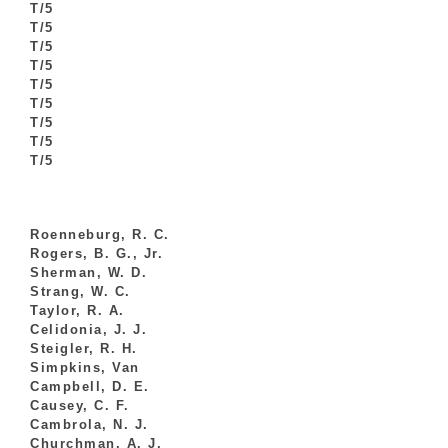
T/5
T/5
T/5
T/5
T/5
T/5
T/5
T/5
T/5
Roenneburg, R. C.
Rogers, B. G., Jr.
Sherman, W. D.
Strang, W. C.
Taylor, R. A.
Celidonia, J. J.
Steigler, R. H.
Simpkins, Van
Campbell, D. E.
Causey, C. F.
Cambrola, N. J.
Churchman, A. J.