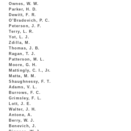
Ownes, W. W.
Parker, H. D.
Dewitt, F. R.
O’Bradovich, P. C.
Peterson, J. F.
Terry, L. R.
Yot, L. J.
Zdilla, M.
Thomas, J. B.
Ragan, T. J.
Patterson, M. L.
Moore, G. H.
Mattingly, C. I., Jr.
Matta, M. M.
Shaughnessy, F. T.
Adams, V. L.
Burrows, F. C.
Grimsley, F. L.
Lott, J. E.
Walter, J. H.
Antone, A.
Berry, W. J.
Benevich, J.