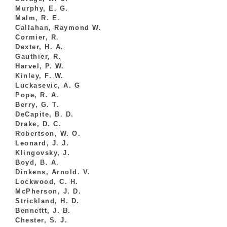
Murphy, E. G.
Malm, R. E.
Callahan, Raymond W.
Cormier, R.
Dexter, H. A.
Gauthier, R.
Harvel, P. W.
Kinley, F. W.
Luckasevic, A. G
Pope, R. A.
Berry, G. T.
DeCapite, B. D.
Drake, D. C.
Robertson, W. O.
Leonard, J. J.
Klingovsky, J.
Boyd, B. A.
Dinkens, Arnold. V.
Lockwood, C. H.
McPherson, J. D.
Strickland, H. D.
Bennettt, J. B.
Chester, S. J.